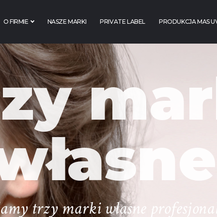
O FIRMIE
NASZE MARKI
PRIVATE LABEL
PRODUKCJA MAS U
rzy mar
własne
damy trzy marki własne profesjona