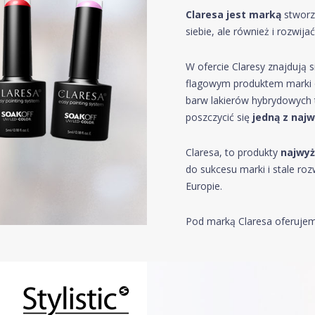
Claresa jest marką
stworz
siebie, ale również i rozwij
W ofercie Claresy znajdują 
flagowym produktem marki or
barw lakierów hybrydowych 
poszczycić się
jedną z najw
Claresa, to produkty
najwyż
do sukcesu marki i stale roz
Europie.
Pod marką Claresa oferujemy