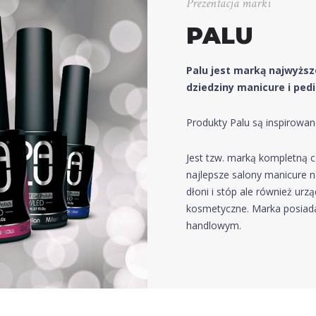
Prezentacja marki
PALU
Palu jest marką najwyższe
dziedziny manicure i pedi
Produkty Palu są inspirowan
Jest tzw. marką kompletną cz
najlepsze salony manicure na
dłoni i stóp ale również urz
kosmetyczne. Marka posiada
handlowym.