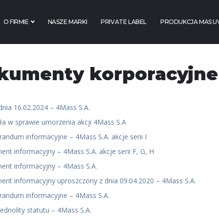
O FIRMIE
NASZE MARKI
PRIVATE LABEL
PRODUKCJA MAS U
kumenty korporacyjne
dnia 16.02.2024 – 4Mass S.A.
a w sprawie umorzenia akcji 4Mass S.A
ndum informacyjne – 4Mass S.A. akcje serii I
ent informacyjny
– 4Mass S.A. akcje serii F, G, H
nt informacyjny – 4Mass S.A.
nt informacyjny uproszczony z dnia 09.04.2020 – 4Mass S.A.
andum informacyjne – 4Mass S.A.
jednolity statutu – 4Mass S.A.