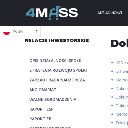
Skip to content
AKTUALNOŚCI
Polski
Do
RELACJE INWESTORSKIE
OPIS DZIAŁALNOŚCI SPÓŁKI
KRS z 
STRATEGIA ROZWOJU SPÓŁKI
Uchwał
ZARZĄD I RADA NADZORCZA
Memora
Dokum
AKCJONARIAT
Dokume
WALNE ZGROMADZENIA
Dokume
RAPORT ESPI
Memor
RAPORT EBI
Tekst 