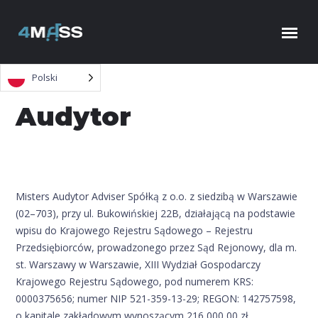
Skip to content
Polski
Audytor
Misters Audytor Adviser Spółką z o.o. z siedzibą w Warszawie
(02–703), przy ul. Bukowińskiej 22B, działającą na podstawie
wpisu do Krajowego Rejestru Sądowego – Rejestru
Przedsiębiorców, prowadzonego przez Sąd Rejonowy, dla m.
st. Warszawy w Warszawie, XIII Wydział Gospodarczy
Krajowego Rejestru Sądowego, pod numerem KRS:
0000375656; numer NIP 521-359-13-29; REGON: 142757598,
o kapitale zakładowym wynoszącym 216 000,00 zł,