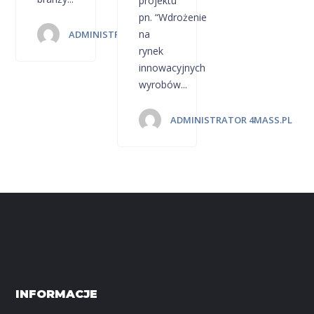
projektu
pn. “Wdrożenie
na
ADMINISTRATOR 4MASS.PL
rynek
innowacyjnych
wyrobów...
ADMINISTRATOR 4MASS.PL
INFORMACJE