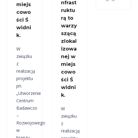
nfrast
miejs
ruktu
cowo
rą to
ści Ś
warzy
widni
szącą
k.
zlokal
W
izowa
związku
nej w
z
miejs
realizacją
cowo
projektu
ści Ś
pn.
widni
„Utworzenie
k.
Centrum
Badawczo
W
–
związku
Rozwojowego
z
w
realizacją
branży...