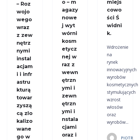
o – m
miejs
– Roz
agazy
cowo
wojo
nowe
ści Ś
wego
j wyt
widni
wraz
wórni
k.
z zew
kosm
nętrz
Wdrożenie
etycz
nymi
na
nej w
instal
rynek
raz z
acjam
innowacyjnych
wewn
i i infr
wyrobów
ętrzn
astru
kosmetycznych
ymi i
kturą
stymulujących
zewn
towar
wzrost
ętrzn
zyszą
włosów
ymi i
cą zlo
oraz
nstala
kalizo
wyrobów...
cjami
wane
oraz i
go w
PIOTR