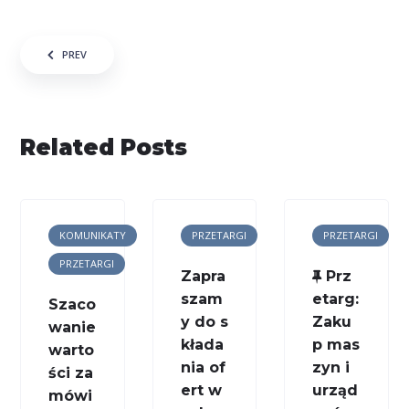
Nawigacja wpisu
PREV
Related Posts
KOMUNIKATY
PRZETARGI
PRZETARGI
PRZETARGI
Zapra
Prz
szam
etarg:
Szaco
y do s
Zaku
wanie
kłada
p mas
warto
nia of
zyn i
ści za
ert w
urząd
mówi