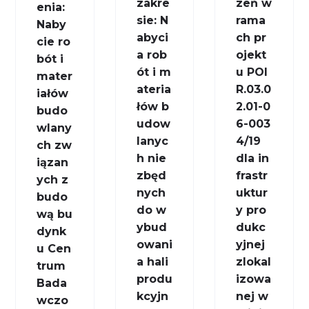
zakre
zeń w
enia:
sie: N
rama
Naby
abyci
ch pr
cie ro
a rob
ojekt
bót i
ót i m
u POI
mater
ateria
R.03.0
iałów
łów b
2.01-0
budo
udow
6-003
wlany
lanyc
4/19
ch zw
h nie
dla in
iązan
zbęd
frastr
ych z
nych
uktur
budo
do w
y pro
wą bu
ybud
dukc
dynk
owani
yjnej
u Cen
a hali
zlokal
trum
produ
izowa
Bada
kcyjn
nej w
wczo