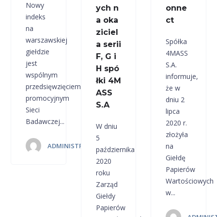
Nowy
ych n
onne
indeks
a oka
ct
na
ziciel
warszawskiej
Spółka
a serii
giełdzie
4MASS
F, G i
jest
S.A.
H spó
wspólnym
informuje,
łki 4M
przedsięwzięciem
że w
ASS
promocyjnym
dniu 2
S.A
Sieci
lipca
Badawczej...
2020 r.
W dniu
złożyła
5
ADMINISTRATOR 4MASS.PL
na
października
Giełdę
2020
Papierów
roku
Wartościowych
Zarząd
w...
Giełdy
Papierów