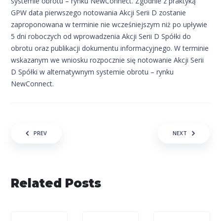
systemie obrotu – rynku NewConnect. Zgodnie z praktyką
GPW data pierwszego notowania Akcji Serii D zostanie
zaproponowana w terminie nie wcześniejszym niż po upływie
5 dni roboczych od wprowadzenia Akcji Serii D Spółki do
obrotu oraz publikacji dokumentu informacyjnego. W terminie
wskazanym we wniosku rozpocznie się notowanie Akcji Serii
D Spółki w alternatywnym systemie obrotu – rynku
NewConnect.
Nawigacja wpisu
PREV
NEXT
Related Posts