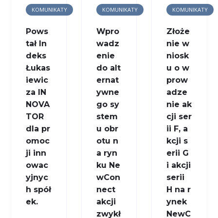
KOMUNIKATY
KOMUNIKATY
KOMUNIKATY
Pows
Wpro
Złoże
tał In
wadz
nie w
deks
enie
niosk
Łukas
do alt
u o w
iewic
ernat
prow
za IN
ywne
adze
NOVA
go sy
nie ak
TOR
stem
cji ser
dla pr
u obr
ii F, a
omoc
otu n
kcji s
ji inn
a ryn
erii G
owac
ku Ne
i akcji
yjnyc
wCon
serii
h spół
nect
H na r
ek.
akcji
ynek
zwykł
NewC