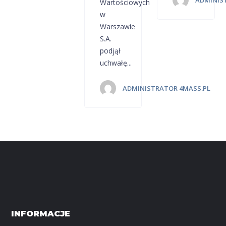
ADMINIS
Wartościowych
w
Warszawie
S.A.
podjął
uchwałę...
ADMINISTRATOR 4MASS.PL
INFORMACJE