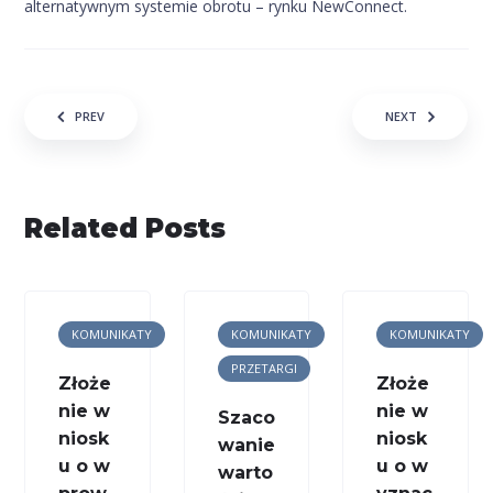
alternatywnym systemie obrotu – rynku NewConnect.
Nawigacja wpisu
PREV
NEXT
Related Posts
KOMUNIKATY
KOMUNIKATY
KOMUNIKATY
PRZETARGI
Złoże
Złoże
nie w
nie w
Szaco
niosk
niosk
wanie
u o w
u o w
warto