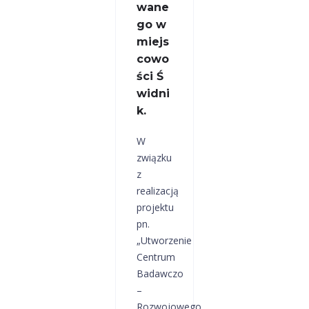
wane
go w
miejs
cowo
ści Ś
widni
k.
W
związku
z
realizacją
projektu
pn.
„Utworzenie
Centrum
Badawczo
–
Rozwojowego