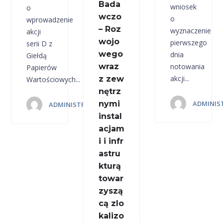
Bada
wniosek
o
wczo
o
wprowadzenie
– Roz
wyznaczenie
akcji
wojo
pierwszego
serii D z
wego
dnia
Giełdą
wraz
notowania
Papierów
akcji...
z zew
Wartościowych...
nętrz
nymi
ADMINIS
ADMINISTRATOR 4MASS.PL
instal
acjam
i i infr
astru
kturą
towar
zyszą
cą zlo
kalizo