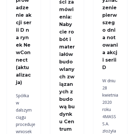
prow
yznac
ści za
adze
zenie
mówi
nie ak
pierw
enia:
cji ser
szeg
Naby
ii D n
o dni
cie ro
a ryn
a not
bót i
ek Ne
owani
mater
wCon
a akcj
iałów
nect
i serii
budo
(aktu
D
wlany
alizac
ch zw
W dniu
ja)
iązan
28
ych z
kwietnia
Spółka
budo
2020
w
wą bu
roku
dalszym
dynk
4MASS
ciągu
u Cen
S.A.
proceduje
trum
złożyła
wniosek